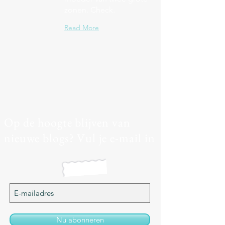
zonen. Check.
Read More
Op de hoogte blijven van
nieuwe blogs? Vul je e-mail in
Nu abonneren