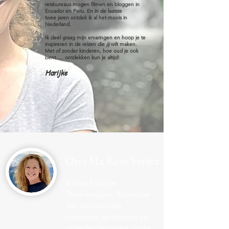
reisbureaus mogen filmen en bloggen in
Ecuador en Peru. En in de laatste
twee
jaren
ontdek ik al het moois in
Nederland.
Ik deel graag mijn ervaringen en hoop je te
inspireren in de reizen die
jij
wilt maken.
Met of zonder kinderen, hoe oud je ook
bent..... ontdekken kun je altijd!
Marijke
Over Ma Reist Verder
Ik ben Marijke
Steenbergen. Bouwjaar
‘66, woonplaats
Lunteren, getrouwd en
moeder van twee grote