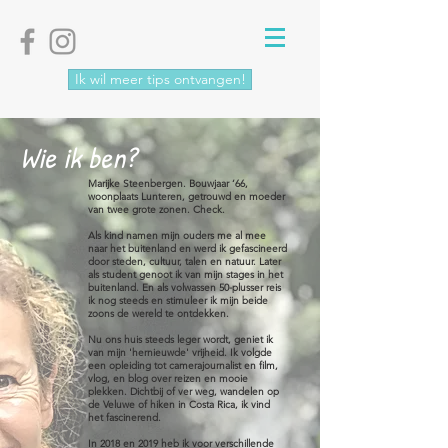
Ik wil meer tips ontvangen!
Wie ik ben?
Marijke Steenbergen. Bouwjaar ‘66,
woonplaats Lunteren, getrouwd en moeder
van twee grote zonen. Check.
Als kind namen mijn ouders me al mee
naar het buitenland en werd ik gefascineerd
door steden, cultuur, talen en natuur. Later
als student genoot ik van mijn stages in het
buitenland. En als volwassen 50-plusser reis
ik nog steeds en stimuleer ik mijn beide
zoons de wereld te ontdekken.
Nu ons huis steeds leger wordt, geniet ik
van mijn 'hernieuwde' vrijheid. Ik volgde
een opleiding tot camerajournalist en film,
vlog, en blog over reizen en mooie
plekken. Dichtbij of ver weg, wandelen op
de Veluwe of hiken in Costa Rica, ik vind
het fascinerend.
In 2018 en 2019 heb ik voor verschillende