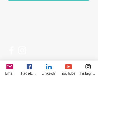
© 2019 by Ma Reist Verder,
Nederland. Proudly created with
Wix.com
Email
Facebook
LinkedIn
YouTube
Instagram