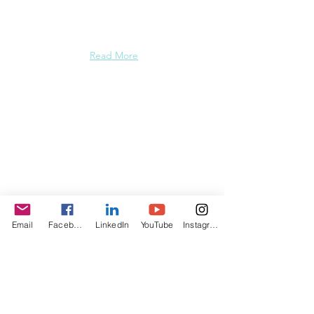
moeder van twee grote
zonen. Check.
Read More
Op de hoogte blijven van
nieuwe blogs? Vul je e-mail in
Email
Facebook
LinkedIn
YouTube
Instagram