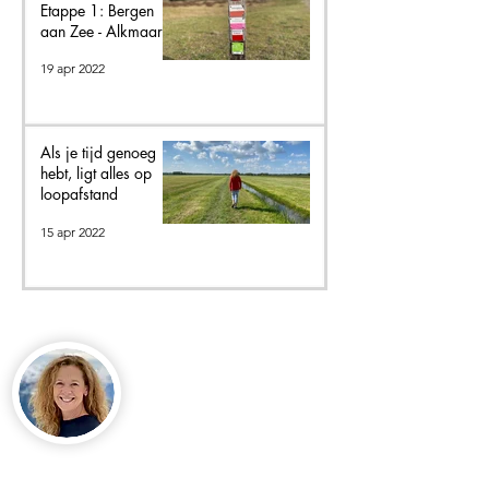
Etappe 1: Bergen
aan Zee - Alkmaar
19 apr 2022
Als je tijd genoeg
hebt, ligt alles op
loopafstand
15 apr 2022
Over Ma Reist Verder
Ik ben Marijke
Steenbergen. Bouwjaar
‘66, woonplaats
Lunteren, getrouwd en