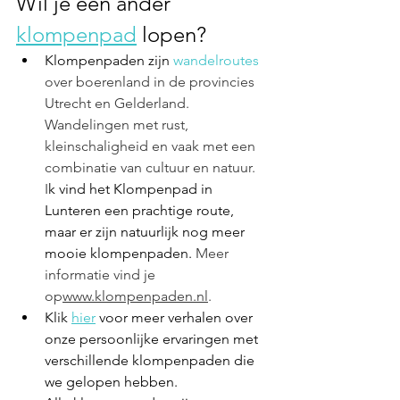
Wil je een ander 
k
lompenpad
 lopen?
Klompenpaden zijn 
wandelroutes
over boerenland in de provincies 
Utrecht en Gelderland. 
Wandelingen met rust, 
kleinschaligheid en vaak met een 
combinatie van cultuur en natuur. 
I
k vind het Klompenpad in 
Lunteren een prachtige route, 
maar er zijn natuurlijk nog meer 
mooie klompenpaden. 
Meer 
informatie vind je 
op
www.klompenpaden.nl
.
Klik 
hier
 voor meer verhalen over 
onze persoonlijke ervaringen met 
verschillende klompenpaden die 
we gelopen hebben.