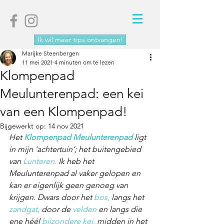
Ik wil meer tips ontvangen!
Marijke Steenbergen
11 mei 2021
4 minuten om te lezen
Klompenpad
Meulunterenpad: een kei
van een Klompenpad!
Bijgewerkt op:
14 nov 2021
Het 
Klompenpad Meulunterenpad
 ligt 
in mijn ‘achtertuin’; het buitengebied 
van 
Lunteren.
 Ik heb het 
Meulunterenpad al vaker gelopen en 
kan er eigenlijk geen genoeg van 
krijgen. Dwars door het 
bos,
 langs het 
zandgat,
 door de 
velden
 en langs die 
ene héél 
bijzondere kei,
 midden in het 