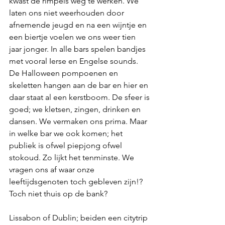
kwast de rimpels weg te werken. We 
laten ons niet weerhouden door 
afnemende jeugd en na een wijntje en 
een biertje voelen we ons weer tien 
jaar jonger. In alle bars spelen bandjes 
met vooral Ierse en Engelse sounds. 
De Halloween pompoenen en 
skeletten hangen aan de bar en hier en 
daar staat al een kerstboom. De sfeer is 
goed; we kletsen, zingen, drinken en 
dansen. We vermaken ons prima. Maar 
in welke bar we ook komen; het 
publiek is ofwel piepjong ofwel 
stokoud. Zo lijkt het tenminste. We 
vragen ons af waar onze 
leeftijdsgenoten toch gebleven zijn!? 
Toch niet thuis op de bank?
Lissabon of Dublin; beiden een citytrip 