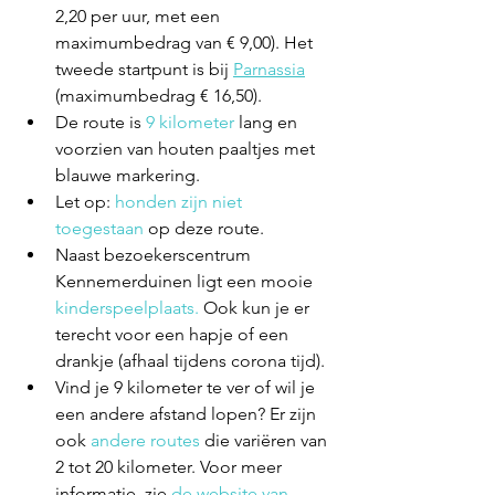
2,20 per uur, met een 
maximumbedrag van € 9,00).
 Het 
tweede startpunt is bij 
Parnassia
(maximumbedrag 
€ 16,50).
De route is
9 kilometer
 lang en 
voorzien van houten paaltjes met 
blauwe markering.
Let op: 
honden zijn niet 
toegestaan
 op deze route.
Naast bezoekerscentrum 
Kennemerduinen ligt een mooie 
kinderspeelplaats.
 Ook kun je er 
terecht voor een hapje of een 
drankje (afhaal tijdens corona tijd).
Vind je 9 kilometer te ver of wil je 
een andere afstand lopen? Er zijn 
ook 
andere routes 
die variëren van 
2 tot 20 kilometer. Voor meer 
informatie, zie 
de website van 