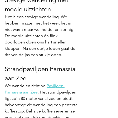
mooie uitzichten
Het is een 
stevige wandeling
. We 
hebben mazzel met het weer, het is 
niet warm maar wel helder en zonnig. 
De mooie uitzichten én flink 
doorlopen doen ons 
hart sneller 
kloppen.
 Na een uurtje lopen gaat de 
rits van de jas een stukje open. 
Strandpaviljoen Parnassia 
aan Zee
We wandelen richting
Paviljoen 
Parnassia aan Zee
.
 Het strandpaviljoen 
ligt zo’n 80 meter vanaf zee en biedt 
halverwege de wandeling een
 perfecte 
koffiestop.
 Behalve koffie serveren ze 
nog veel meer lekkere drankjes en 