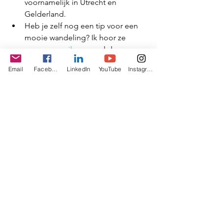
voornamelijk in Utrecht en 
Gelderland. 
Heb je zelf nog een tip voor een 
mooie wandeling? Ik hoor ze 
graag en 
mail
 ze vooral door. 
Email
Facebook
LinkedIn
YouTube
Instagram