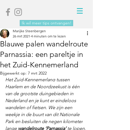
Ik wil meer tips ontvangen!
Marijke Steenbergen
26 mrt 2021
4 minuten om te lezen
Blauwe palen wandelroute
Parnassia: een pareltje in
het Zuid-Kennemerland
Bijgewerkt op:
7 mrt 2022
Het 
Zuid-Kennemerland
 tussen 
Haarlem en de Noordzeekust is één 
van de grootste duingebieden in 
Nederland en je kunt er eindeloos 
wandelen of fietsen
. We zijn een 
weekje in de buurt van dit Nationale 
Park en besluiten de 
negen kilometer
lange 
wandelroute ‘Parnassia’ 
te lopen. 