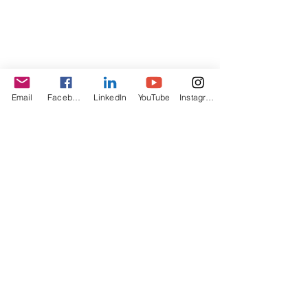
Email
Facebook
LinkedIn
YouTube
Instagram
Tags:
Wandelroute
Kust- en duinwandelingen
Zuid-Kennemerland
Wandelen
Wandelen langs de kust
Wandelen aan de kust