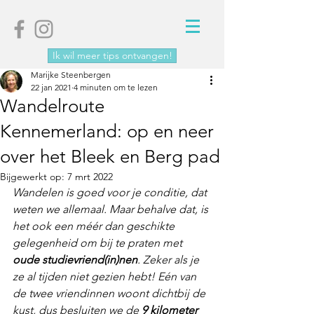
Ik wil meer tips ontvangen!
Marijke Steenbergen
22 jan 2021
4 minuten om te lezen
Wandelroute
Kennemerland: op en neer
over het Bleek en Berg pad
Bijgewerkt op:
7 mrt 2022
Wandelen is goed voor je conditie, dat 
weten we allemaal. Maar behalve dat, is 
het ook een méér dan geschikte 
gelegenheid om bij te praten met 
oude studievriend(in)nen
.
 Zeker als je 
ze al tijden niet gezien hebt! Eén van 
de twee vriendinnen woont dichtbij de 
kust, dus besluiten we de 
9 kilometer