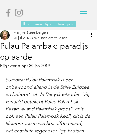
Ik wil meer tips ontvangen!
Marijke Steenbergen
20 jul 2016
3 minuten om te lezen
Pulau Palambak: paradijs
op aarde
Bijgewerkt op:
30 jan 2019
Sumatra: Pulau Palambak is een 
onbewoond eiland in de Stille Zuidzee 
en behoort tot de Banyak eilanden. Vrij 
vertaald betekent Pulau Palambak 
Besar:"eiland Palambak groot". Er is 
ook een Pulau Palambak Kecil, dit is de 
kleinere versie van hetzelfde eiland, 
wat er schuin tegenover ligt. Er staan 