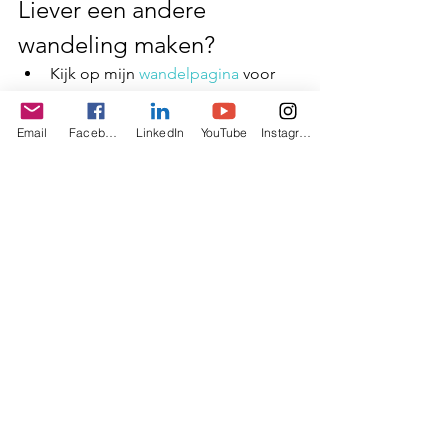
Liever een andere 
wandeling maken?
Kijk op mijn 
wandelpagina
 voor 
meer blogs en tips over 
bijzondere wandelroutes en 
Email
Facebook
LinkedIn
YouTube
Instagram
klompenpaden in Utrecht en 
Gelderland. 
Of meld je aan op mijn website als 
je graag regelmatig een leuke 
wandeltip wilt ontvangen. 
Tags:
Wandelroute
Wandelen in Utrecht
Wandelen