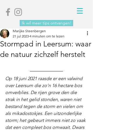
Ik wil meer tips ontvangen!
Marijke Steenbergen
21 jul 2023
4 minuten om te lezen
Stormpad in Leersum: waar
de natuur zichzelf herstelt
Op 18 juni 2021 raasde er een valwind 
over Leersum die zo’n 16 hectare bos 
omverblies. De rijen grove den die 
strak in het gelid stonden, waren niet 
bestand tegen de storm en vielen om 
als mikadostokjes. Een uitzonderlijke 
storm; het gebeurt immers niet zo vaak 
dat een compleet bos omwaait. Dwars 