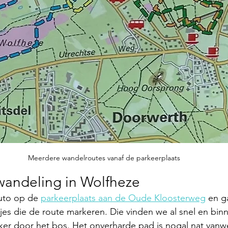
Meerdere wandelroutes vanaf de parkeerplaats
 wandeling in Wolfheze
uto op de 
parkeerplaats aan de Oude Kloosterweg
 en g
jes die de route markeren. Die vinden we al snel en bi
kker door het bos. Het onverharde pad is nogal nat van