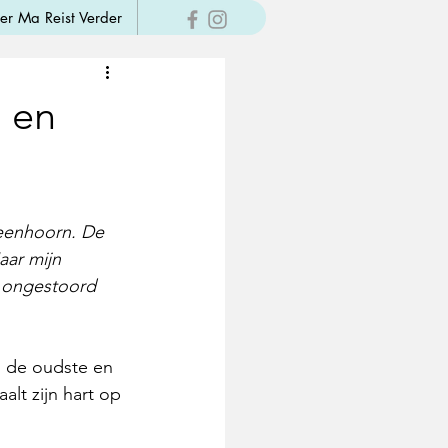
er Ma Reist Verder
 en
 eenhoorn. De 
ar mijn 
e ongestoord 
 de oudste en 
t zijn hart op 