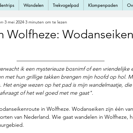
dentrips
Wandelen
Trekvogelpad
Klompenpaden
Ov
en
3 mei 2024
3 minuten om te lezen
 Wolfheze: Wodanseiken
erwacht ik een mysterieuze bosnimf of een vriendelijke
 met hun grillige takken brengen mijn hoofd op hol. Ma
asie. Het enige wezen op het pad is mijn wandelmaatje, di
 afvraagt of het wel goed met me gaat". 
odanseikenroute in Wolfheze. Wodanseiken zijn één van
ten van Nederland. Wie gaat wandelen in Wolfheze, haal
uurgebied.