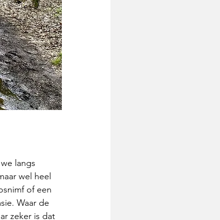
 we langs 
maar wel heel 
bosnimf of een 
asie. Waar de 
r zeker is dat 