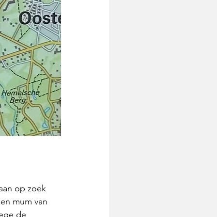
aan op zoek 
nnen mum van 
wege de 