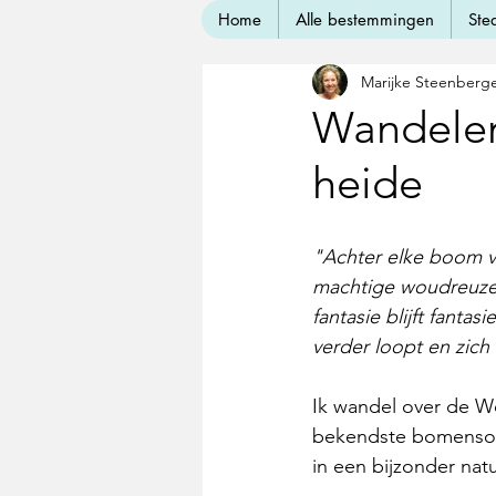
Home
Alle bestemmingen
Ste
Marijke Steenberg
Wandelen
heide
"Achter elke boom v
machtige woudreuzen
fantasie blijft fant
verder loopt en zich
Ik wandel over de W
bekendste bomensoor
in een bijzonder nat