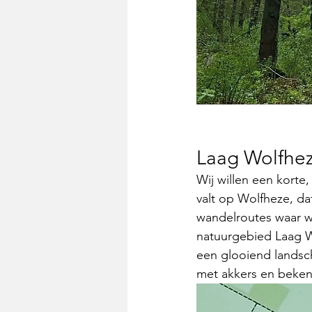
Laag Wolfhe
Wij willen een kort
valt op Wolfheze, da
wandelroutes waar w
natuurgebied Laag W
een glooiend landsc
met akkers en beken