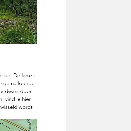
ddag. De keuze 
nde gemarkeerde 
ie
 dwars door 
vind je hier 
wisseld wordt 