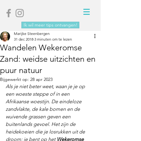
Ik wil meer tips ontvangen!
Marijke Steenbergen
31 dec 2018
3 minuten om te lezen
Wandelen Wekeromse
Zand: weidse uitzichten en
puur natuur
Bijgewerkt op:
28 apr 2023
Als je niet beter weet, waan je je op 
een woeste steppe of in een 
Afrikaanse woestijn. De eindeloze 
zandvlakte, de kale bomen en de 
wuivende grassen geven een 
buitenlands gevoel. Het zijn de 
heidekoeien die je losrukken uit de 
droom; je bent op het 
Wekeromse 