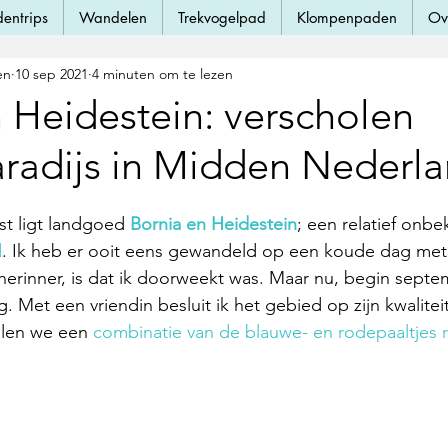
dentrips
Wandelen
Trekvogelpad
Klompenpaden
Ov
en
10 sep 2021
4 minuten om te lezen
 Heidestein: verscholen
radijs in Midden Nederl
1
st ligt landgoed 
Bornia en Heidestein
; een relatief onbe
d
. Ik heb er ooit eens gewandeld op een koude dag met 
herinner, is dat ik doorweekt was. Maar nu, begin septem
 Met een vriendin besluit ik het gebied op zijn kwalitei
len we een 
combinatie van de blauwe- en rodepaaltjes 