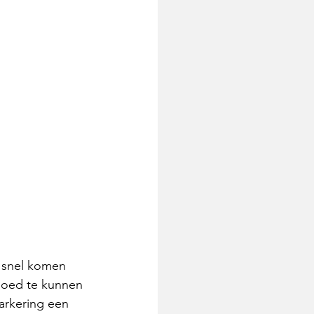
l snel komen 
goed te kunnen 
rkering een 