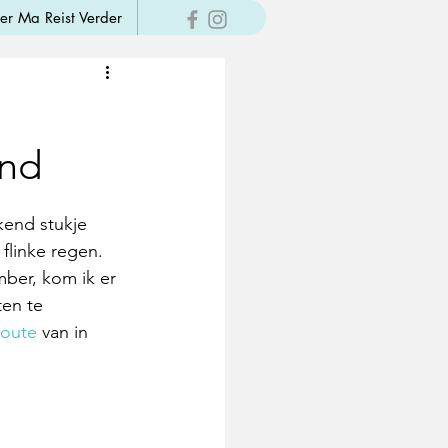
er Ma Reist Verder
and
kend stukje 
flinke regen. 
ber, kom ik er 
ten te 
route
 van in 