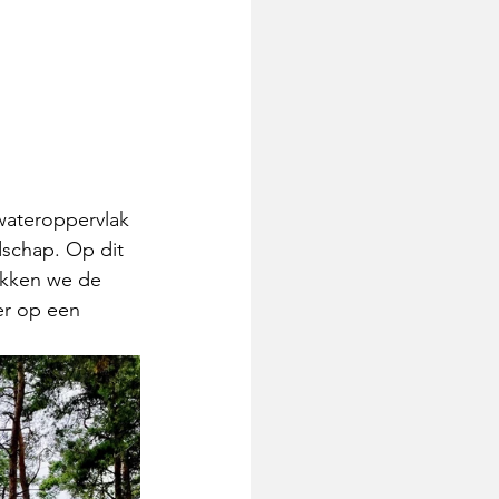
wateroppervlak 
dschap. Op dit 
kken we de 
er op een 