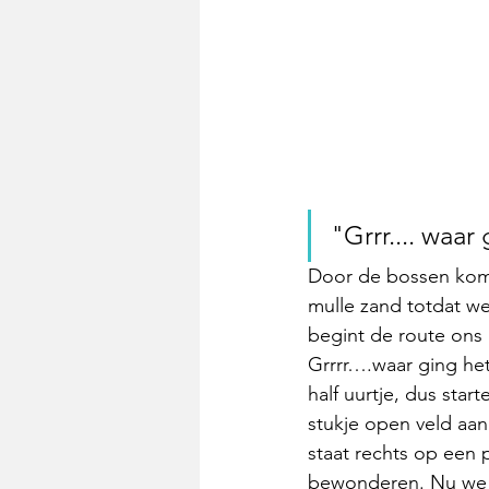
"Grrr.... waar
Door de bossen kome
mulle zand totdat w
begint de route ons 
Grrrr….waar ging het
half uurtje, dus star
stukje open veld aa
staat rechts op een
bewonderen. Nu we