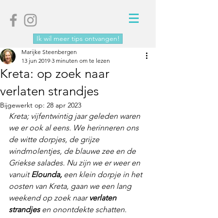
Ik wil meer tips ontvangen!
Marijke Steenbergen
13 jun 2019
3 minuten om te lezen
Kreta: op zoek naar
verlaten strandjes
Bijgewerkt op:
28 apr 2023
Kreta; vijfentwintig jaar geleden waren 
we er ook al eens. We herinneren ons 
de witte dorpjes, de grijze 
windmolentjes, de blauwe zee en de 
Griekse salades. Nu zijn we er weer en 
vanuit 
Elounda,
 een klein dorpje in het 
oosten van Kreta, gaan we een lang 
weekend op zoek naar 
verlaten 
strandjes 
en onontdekte schatten.