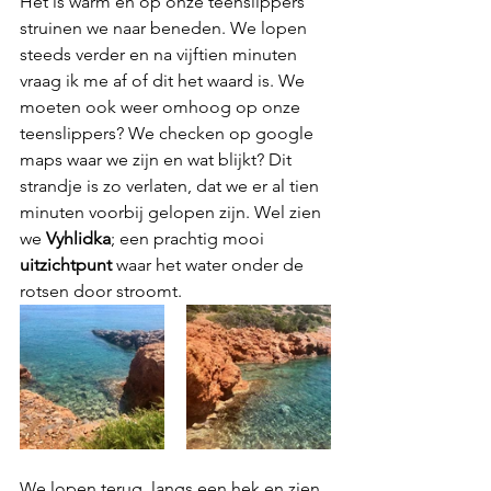
Het is warm en op onze teenslippers 
struinen we naar beneden. We lopen 
steeds verder en na vijftien minuten 
vraag ik me af of dit het waard is. We 
moeten ook weer omhoog op onze 
teenslippers? We checken op google 
maps waar we zijn en wat blijkt? Dit 
strandje is zo verlaten, dat we er al tien 
minuten voorbij gelopen zijn. Wel zien 
we 
Vyhlidka
;
 een prachtig mooi 
uitzichtpunt
 waar het water onder de 
rotsen door stroomt. 
We lopen terug, langs een hek en zien 