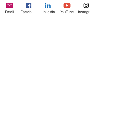
Email
Facebook
LinkedIn
YouTube
Instagram
Berichtje ontvangen over een
nieuwe blog?
Ik accepteer de algemene
voorwaarden
Verzenden
Over Ma Reist Verder
Ik ben Marijke