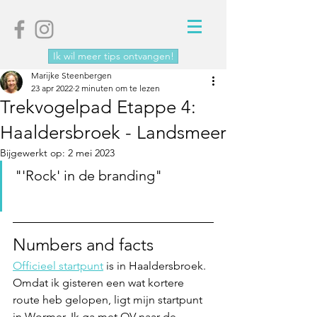
Ik wil meer tips ontvangen!
Marijke Steenbergen
23 apr 2022
2 minuten om te lezen
Trekvogelpad Etappe 4:
Haaldersbroek - Landsmeer
Bijgewerkt op:
2 mei 2023
"'Rock' in de branding"               
Numbers and facts
Officieel startpunt
 is in Haaldersbroek. 
Omdat ik gisteren een wat kortere 
route heb gelopen, ligt mijn startpunt 
in Wormer. Ik ga met OV naar de 