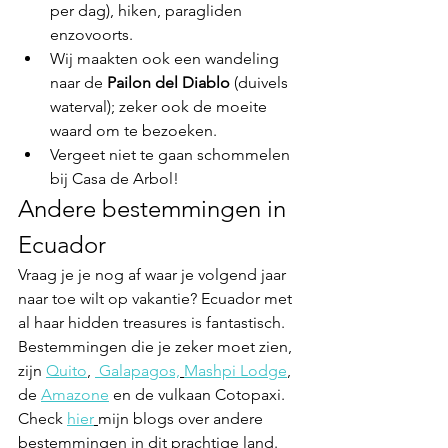
per dag), hiken, paragliden 
enzovoorts.
Wij maakten ook een wandeling 
naar de 
Pailon del Diablo
 (duivels 
waterval); zeker ook de moeite 
waard om te bezoeken.
Vergeet niet te gaan schommelen 
bij Casa de Arbol!
Andere bestemmingen in 
Ecuador
Vraag je je nog af waar je volgend jaar 
naar toe wilt op vakantie? Ecuador met 
al haar hidden treasures is fantastisch. 
Bestemmingen die je zeker moet zien, 
zijn 
Quito
, 
 Galapagos,
Mashpi Lodge
, 
de 
Amazone
 en de vulkaan Cotopaxi. 
Check 
hier
mijn blogs over andere 
bestemmingen in dit prachtige land.