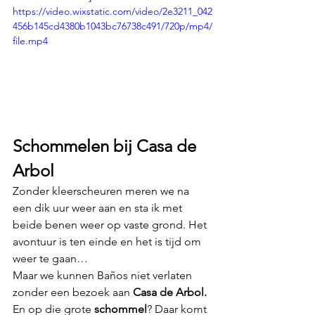
https://video.wixstatic.com/video/2e3211_042
456b145cd4380b1043bc76738c491/720p/mp4/
file.mp4
Schommelen bij Casa de 
Arbol
Zonder kleerscheuren meren we na 
een dik uur weer aan en sta ik met 
beide benen weer op vaste grond. Het 
avontuur is ten einde en het is tijd om 
weer te gaan…
Maar we kunnen Baños niet verlaten 
zonder een bezoek aan 
Casa de Arbol.
En op die grote 
schommel
? Daar komt 