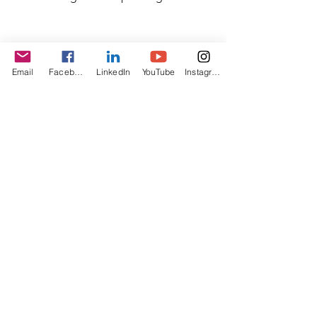
Tags:
Email
Facebook
LinkedIn
YouTube
Instagram
Ecuador
Zuid/Midden Amerika
Ecuador
Alles weergeven
Gerelateerde posts