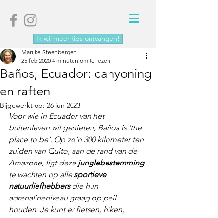
Ik wil meer tips ontvangen!
Marijke Steenbergen
25 feb 2020
4 minuten om te lezen
Baños, Ecuador: canyoning
en raften
Bijgewerkt op:
26 jun 2023
Voor wie in Ecuador van het 
buitenleven wil genieten; Baños is ‘the 
place to be’. Op zo’n 300 kilometer ten 
zuiden van Quito, aan de rand van de 
Amazone, ligt deze 
junglebestemming 
te wachten op alle 
sportieve 
natuurliefhebbers
 die hun 
adrenalineniveau graag op peil 
houden. Je kunt er fietsen, hiken, 