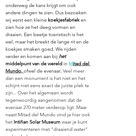
onderweg de kans krijgt om ook 
andere dingen te zien. Dus bezoeken 
wij eerst een kleine 
koekjesfabriek
 en 
zien hoe ze het deeg vormen en 
draaien. Een beetje toeristisch is het 
wel, maar het breekt de lange rit en de 
koekjes smaken goed. We rijden 
verder en komen aan bij 
het
middelpunt van de wereld
 in 
M
itad del 
Mundo
, 
ofwel de evenaar
. 
Veel meer 
dan een monument is het niet en het 
schijnt niet eens exact de juiste plek te 
zijn... Over het algemeen wordt 
tegenwoordig aangenomen dat de 
evenaar 270 meter verderop ligt. Maar 
naast Mitad del Mundo vind je hier ook 
het 
Intiñan Solar Museum
 waar je kunt 
experimenteren met "draaiend water" 