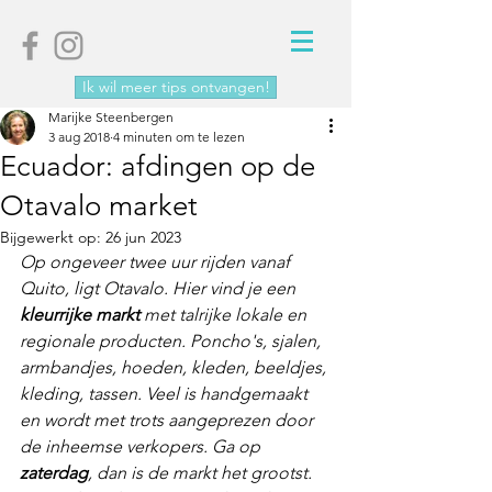
Ik wil meer tips ontvangen!
Marijke Steenbergen
3 aug 2018
4 minuten om te lezen
Ecuador: afdingen op de
Otavalo market
Bijgewerkt op:
26 jun 2023
Op ongeveer twee uur rijden vanaf 
Quito, ligt Otavalo. Hier vind je een 
kleurrijke markt 
met talrijke lokale en 
regionale producten. Poncho's, sjalen, 
armbandjes, hoeden, kleden, beeldjes, 
kleding, tassen. Veel is handgemaakt 
en wordt met trots aangeprezen door 
de inheemse verkopers. Ga op 
zaterdag
, dan is de markt het grootst. 