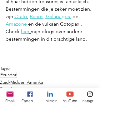
al haar hidden treasures is fantastisch. 
Bestemmingen die je zeker moet zien, 
zijn 
Quito
, 
Baños
,
 Galapagos,
 de 
Amazone
 en de vulkaan Cotopaxi. 
Check 
hier
mijn blogs over andere 
bestemmingen in dit prachtige land.
Tags:
Ecuador
Zuid/Midden Amerika
Ecuador
Email
Facebook
LinkedIn
YouTube
Instagram
Alles weergeven
Gerelateerde posts