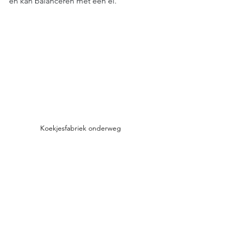
en kan balanceren met een ei.
Koekjesfabriek onderweg