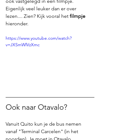
ook vastgelegd in een filmpje. 
Eigenlijk veel leuker dan er over 
lezen.... Zien? Kijk vooral het 
filmpje
hieronder.
https://www.youtube.com/watch?
v=JXSmWlVzXmc
Ook naar Otavalo?
Vanuit Quito kun je de bus nemen 
vanaf "Terminal Carcelen" (in het 
noorden). Je moet in Otavalo 