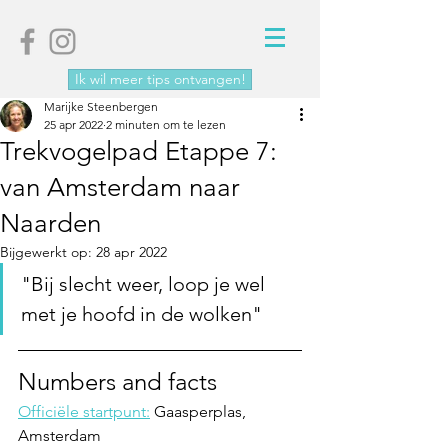
Ik wil meer tips ontvangen!
Marijke Steenbergen
25 apr 2022
2 minuten om te lezen
Trekvogelpad Etappe 7:
van Amsterdam naar
Naarden
Bijgewerkt op:
28 apr 2022
"Bij slecht weer, loop je wel 
met je hoofd in de wolken"
Numbers and facts
Officiële startpunt:
 Gaasperplas, 
Amsterdam