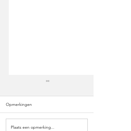
Opmerkingen
Plaats een opmerking...
Trekvogelpad etappe 5:
Trekvogelpad Et