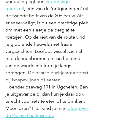
wandeling ligt 
een 
voormalige 
grindkuil
, één van de ‘ontginningen’ uit 
de tweede helft van de 20e eeuw. Als 
er sneeuw ligt, is dit een prachtige plek 
om met een sleetje de berg af te 
roetsjen. Op de rest van de route vind 
je 
glooiende heuvels met fraaie 
vergezichten. Loofbos wisselt zich af 
met dennenbomen en aan het eind 
van de wandeling loop je langs 
sprengen.
De paarse paaltjesroute start 
bij Bospaviljoen ’t Leesten, 
Hoenderloseweg 191 in Ugchelen. Ben 
je uitgewandeld, dan kun je daar ook 
terecht voor iets te eten of te drinken. 
Meer lezen? Hier vind je mijn 
blog over 
de Paarse Paaltjesroute
.