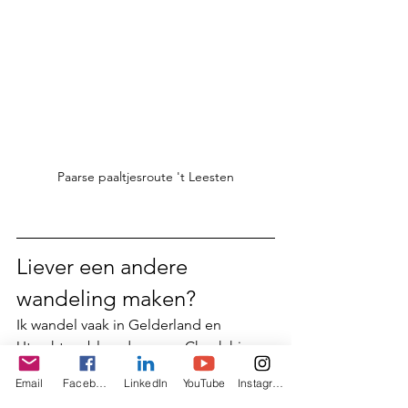
Paarse paaltjesroute 't Leesten
Liever een andere 
wandeling maken?
Ik wandel vaak in Gelderland en 
Utrecht en blog daarover. Check hier 
de 
blogs over andere mooie 
Email
Facebook
LinkedIn
YouTube
Instagram
wandelingen
 die ik maakte. Veel 