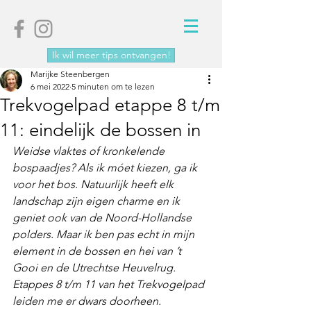
Ik wil meer tips ontvangen!
Marijke Steenbergen
6 mei 2022
5 minuten om te lezen
Trekvogelpad etappe 8 t/m
11: eindelijk de bossen in
Weidse vlaktes of kronkelende 
bospaadjes? Als ik móet kiezen, ga ik 
voor het bos. Natuurlijk heeft elk 
landschap zijn eigen charme en ik 
geniet ook van de Noord-Hollandse 
polders. Maar ik ben pas echt in mijn 
element in de bossen en hei van ’t 
Gooi en de Utrechtse Heuvelrug. 
Etappes 8 t/m 11 van het Trekvogelpad 
leiden me er dwars doorheen. 