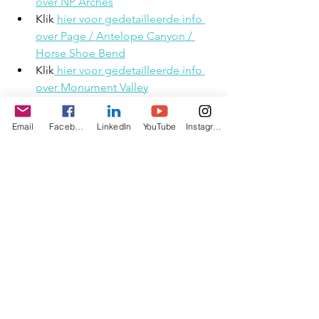
over NP Arches
Klik 
hier voor gedetailleerde info 
over Page / Antelope Canyon / 
Horse Shoe Bend
Klik
 hier voor gedetailleerde info 
over Monument Valley
Email
Facebook
LinkedIn
YouTube
Instagram
Tags:
Verenigde Staten
Nationale Parken USA
NP Bryce
Nationale Parken Utah Arizona
Alles weergeven
Gerelateerde posts