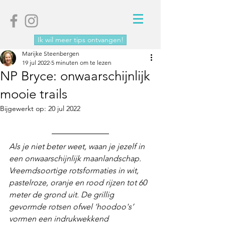
Ik wil meer tips ontvangen!
Marijke Steenbergen
19 jul 2022
5 minuten om te lezen
NP Bryce: onwaarschijnlijk
mooie trails
Bijgewerkt op:
20 jul 2022
Als je niet beter weet, waan je jezelf in 
een onwaarschijnlijk maanlandschap. 
Vreemdsoortige rotsformaties in wit, 
pastelroze, oranje en rood rijzen tot 60 
meter de grond uit. De grillig 
gevormde rotsen ofwel ‘hoodoo's’ 
vormen een indrukwekkend 