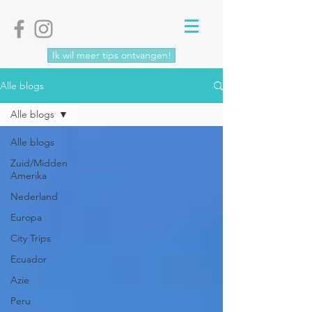
Ik wil meer tips ontvangen!
Alle blogs
Alle blogs
Alle blogs
Zuid/Midden
Amerika
Nederland
Europa
City Trips
Ecuador
Azie
Peru