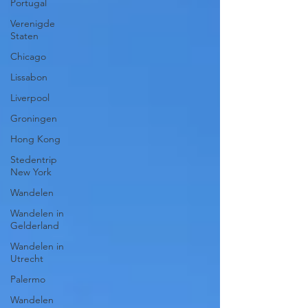
Portugal
Verenigde
Staten
Chicago
Lissabon
Liverpool
Groningen
Hong Kong
Stedentrip
New York
Wandelen
Wandelen in
Gelderland
Wandelen in
Utrecht
Palermo
Wandelen