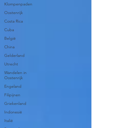
Klompenpaden
Oostenrijk
Costa Rica
Cuba
België
China
Gelderland
Utrecht
Wandelen in
Oostenrijk
Engeland
Filipijnen
Griekenland
Indonesië
Italië